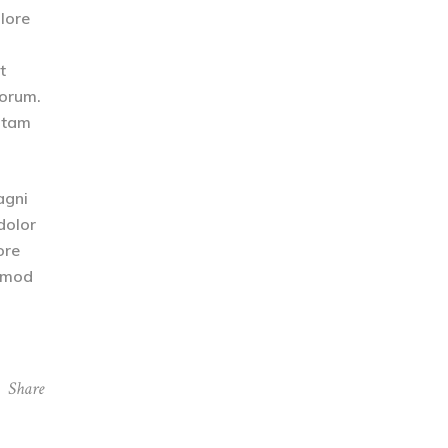
olore
t
borum.
totam
agni
dolor
ore
usmod
Share