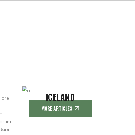
ICELAND
olore
MORE ARTICLES
t
borum.
totam