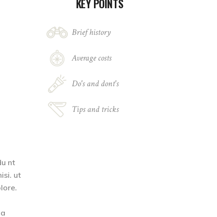
KEY POINTS
Brief history
Average costs
Do's and dont's
Tips and tricks
du nt
si. ut
lore.
ia