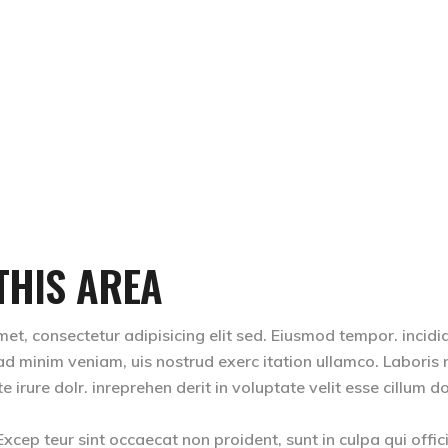
THIS AREA
et, consectetur adipisicing elit sed. Eiusmod tempor. incidi
d minim veniam, uis nostrud exerc itation ullamco. Laboris ni
rure dolr. inreprehen derit in voluptate velit esse cillum do
 Excep teur sint occaecat non proident, sunt in culpa qui offic