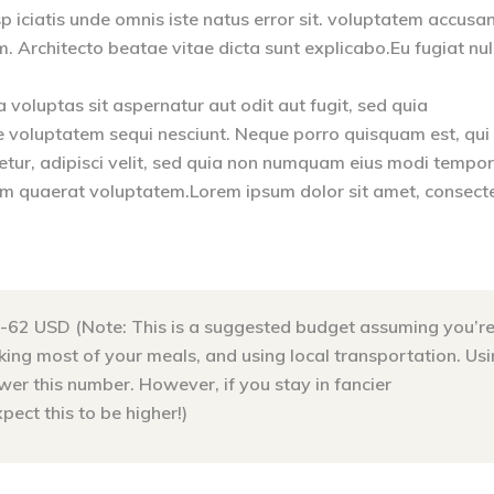
p iciatis unde omnis iste natus error sit. voluptatem accusa
Architecto beatae vitae dicta sunt explicabo.Eu fugiat nul
oluptas sit aspernatur aut odit aut fugit, sed quia
e voluptatem sequi nesciunt. Neque porro quisquam est, qui
etur, adipisci velit, sed quia non numquam eius modi tempo
am quaerat voluptatem.Lorem ipsum dolor sit amet, consect
-62 USD (Note: This is a suggested budget assuming you’r
cooking most of your meals, and using local transportation. Us
er this number. However, if you stay in fancier
ect this to be higher!)