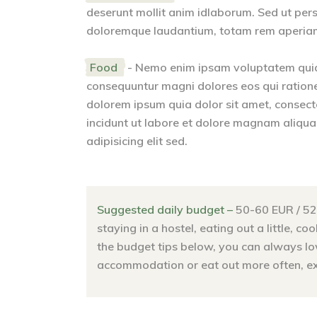
deserunt mollit anim idlaborum. Sed ut pers
doloremque laudantium, totam rem aperiam. 
Food
- Nemo enim ipsam voluptatem quia v
consequuntur magni dolores eos qui ration
dolorem ipsum quia dolor sit amet, consect
incidunt ut labore et dolore magnam aliqu
adipisicing elit sed.
Suggested daily budget –
50-60 EUR / 52
staying in a hostel, eating out a little, 
the budget tips below, you can always low
accommodation or eat out more often, exp