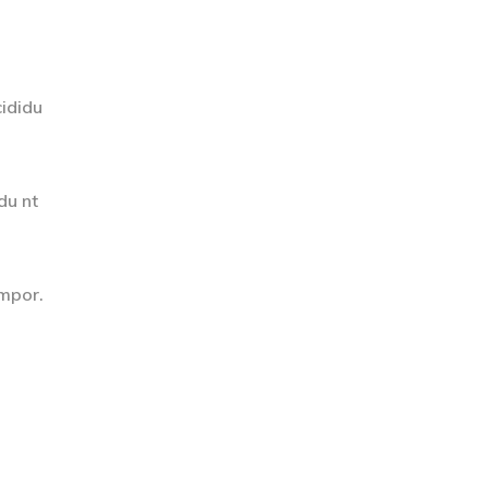
cididu
du nt
empor.