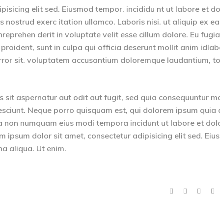
isicing elit sed. Eiusmod tempor. incididu nt ut labore et d
nostrud exerc itation ullamco. Laboris nisi. ut aliquip ex ea
eprehen derit in voluptate velit esse cillum dolore. Eu fugia
 proident, sunt in culpa qui officia deserunt mollit anim idla
 error sit. voluptatem accusantium doloremque laudantium, 
sit aspernatur aut odit aut fugit, sed quia consequuntur m
esciunt. Neque porro quisquam est, qui dolorem ipsum quia 
quia non numquam eius modi tempora incidunt ut labore et dol
psum dolor sit amet, consectetur adipisicing elit sed. Ei
na aliqua. Ut enim.