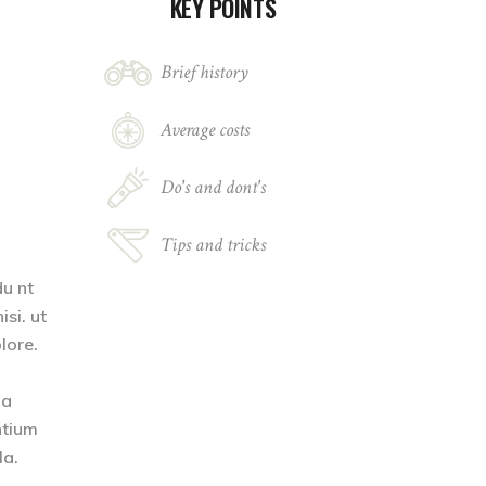
KEY POINTS
Brief history
Average costs
Do's and dont's
Tips and tricks
du nt
si. ut
lore.
ia
ntium
la.