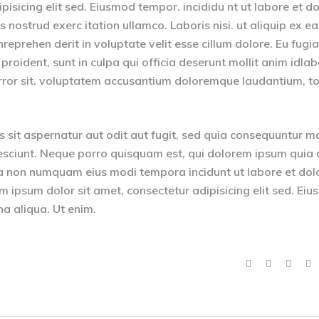
isicing elit sed. Eiusmod tempor. incididu nt ut labore et d
nostrud exerc itation ullamco. Laboris nisi. ut aliquip ex ea
eprehen derit in voluptate velit esse cillum dolore. Eu fugia
 proident, sunt in culpa qui officia deserunt mollit anim idla
 error sit. voluptatem accusantium doloremque laudantium, 
sit aspernatur aut odit aut fugit, sed quia consequuntur m
esciunt. Neque porro quisquam est, qui dolorem ipsum quia 
quia non numquam eius modi tempora incidunt ut labore et dol
psum dolor sit amet, consectetur adipisicing elit sed. Ei
na aliqua. Ut enim.