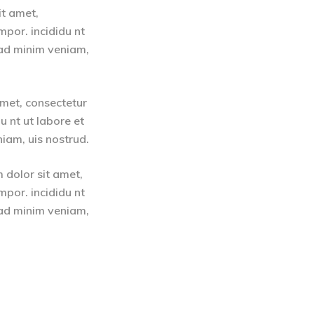
it amet,
mpor. incididu nt
 ad minim veniam,
amet, consectetur
u nt ut labore et
iam, uis nostrud.
 dolor sit amet,
mpor. incididu nt
 ad minim veniam,