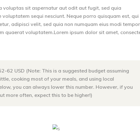
oluptas sit aspernatur aut odit aut fugit, sed quia
e voluptatem sequi nesciunt. Neque porro quisquam est, qui
etur, adipisci velit, sed quia non numquam eius modi tempo
am quaerat voluptatem.Lorem ipsum dolor sit amet, consect
52-62 USD (Note: This is a suggested budget assuming
little, cooking most of your meals, and using local
below, you can always lower this number. However, if you
t more often, expect this to be higher!)