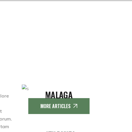
MALAGA
olore
MORE ARTICLES
t
borum.
totam