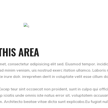
THIS AREA
et, consectetur adipisicing elit sed. Eiusmod tempor. incidi
d minim veniam, uis nostrud exerc itation ullamco. Laboris ni
rure dolr. inreprehen derit in voluptate velit esse cillum do
 Excep teur sint occaecat non proident, sunt in culpa qui offic
p iciatis unde omnis iste natus error sit. voluptatem accusa
Architecto beatae vitae dicta sunt explicabo.Eu fugiat nul