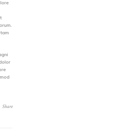
olore
t
borum.
totam
agni
dolor
ore
usmod
Share