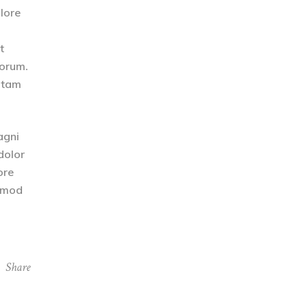
olore
t
borum.
totam
agni
dolor
ore
usmod
Share