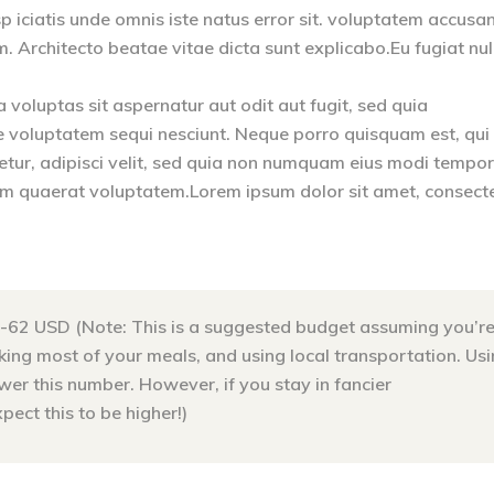
p iciatis unde omnis iste natus error sit. voluptatem accusa
Architecto beatae vitae dicta sunt explicabo.Eu fugiat nul
oluptas sit aspernatur aut odit aut fugit, sed quia
e voluptatem sequi nesciunt. Neque porro quisquam est, qui
etur, adipisci velit, sed quia non numquam eius modi tempo
am quaerat voluptatem.Lorem ipsum dolor sit amet, consect
-62 USD (Note: This is a suggested budget assuming you’r
cooking most of your meals, and using local transportation. Us
er this number. However, if you stay in fancier
ect this to be higher!)