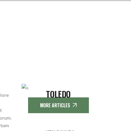
TOLEDO
olore
MORE ARTICLES
t
borum.
totam