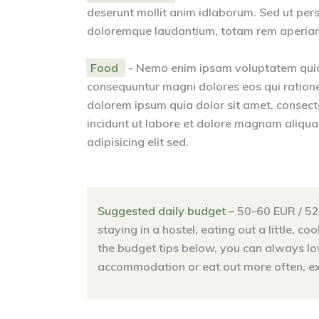
deserunt mollit anim idlaborum. Sed ut pers
doloremque laudantium, totam rem aperiam. 
Food
- Nemo enim ipsam voluptatem quia v
consequuntur magni dolores eos qui ration
dolorem ipsum quia dolor sit amet, consect
incidunt ut labore et dolore magnam aliqu
adipisicing elit sed.
Suggested daily budget –
50-60 EUR / 52
staying in a hostel, eating out a little, 
the budget tips below, you can always low
accommodation or eat out more often, exp