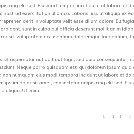
isicing elit sed. Eiusmod tempor. incididu nt ut labore et d
nostrud exerc itation ullamco. Laboris nisi. ut aliquip ex ea
eprehen derit in voluptate velit esse cillum dolore. Eu fugia
 proident, sunt in culpa qui officia deserunt mollit anim idla
 error sit. voluptatem accusantium doloremque laudantium, 
sit aspernatur aut odit aut fugit, sed quia consequuntur m
esciunt. Neque porro quisquam est, qui dolorem ipsum quia 
quia non numquam eius modi tempora incidunt ut labore et dol
psum dolor sit amet, consectetur adipisicing elit sed. Ei
na aliqua. Ut enim.