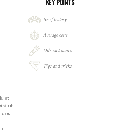
KEY POINTS
Brief history
Average costs
Do's and dont's
Tips and tricks
du nt
si. ut
lore.
ia