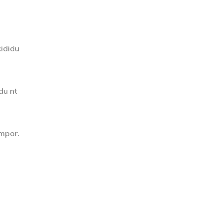
cididu
du nt
empor.