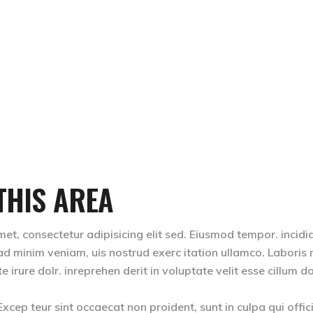
THIS AREA
et, consectetur adipisicing elit sed. Eiusmod tempor. incidi
d minim veniam, uis nostrud exerc itation ullamco. Laboris ni
rure dolr. inreprehen derit in voluptate velit esse cillum do
 Excep teur sint occaecat non proident, sunt in culpa qui offic