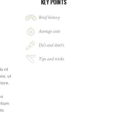
KEY POINTS
Brief history
Average costs
Do's and dont's
Tips and tricks
du nt
si. ut
lore.
ia
ntium
la.