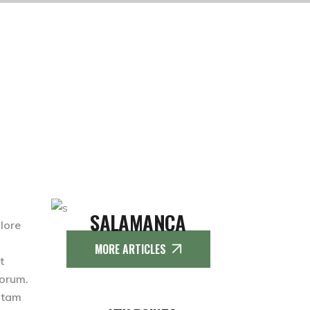
SALAMANCA
olore
MORE ARTICLES
t
borum.
totam