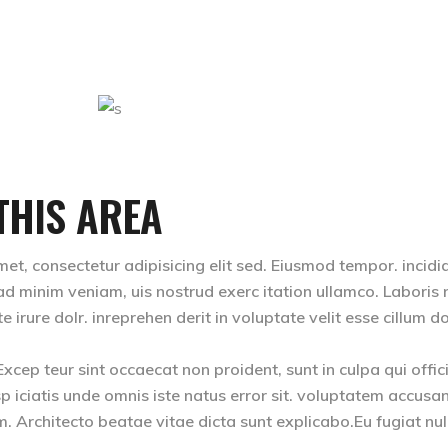
THIS AREA
et, consectetur adipisicing elit sed. Eiusmod tempor. incidi
d minim veniam, uis nostrud exerc itation ullamco. Laboris ni
rure dolr. inreprehen derit in voluptate velit esse cillum do
 Excep teur sint occaecat non proident, sunt in culpa qui offic
p iciatis unde omnis iste natus error sit. voluptatem accusa
Architecto beatae vitae dicta sunt explicabo.Eu fugiat nul