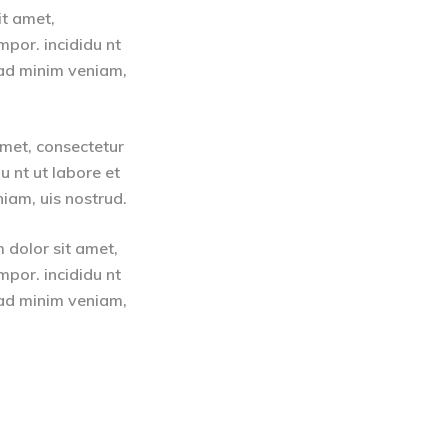
it amet,
mpor. incididu nt
 ad minim veniam,
amet, consectetur
u nt ut labore et
iam, uis nostrud.
 dolor sit amet,
mpor. incididu nt
 ad minim veniam,