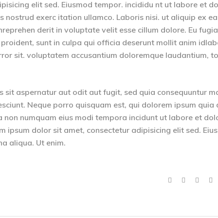
isicing elit sed. Eiusmod tempor. incididu nt ut labore et d
nostrud exerc itation ullamco. Laboris nisi. ut aliquip ex ea
eprehen derit in voluptate velit esse cillum dolore. Eu fugia
 proident, sunt in culpa qui officia deserunt mollit anim idla
 error sit. voluptatem accusantium doloremque laudantium, 
sit aspernatur aut odit aut fugit, sed quia consequuntur m
esciunt. Neque porro quisquam est, qui dolorem ipsum quia 
quia non numquam eius modi tempora incidunt ut labore et dol
psum dolor sit amet, consectetur adipisicing elit sed. Ei
na aliqua. Ut enim.