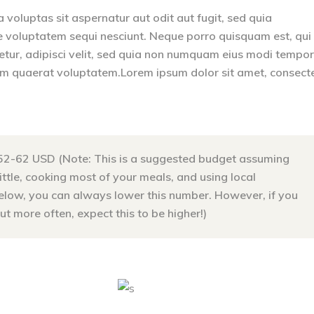
oluptas sit aspernatur aut odit aut fugit, sed quia
e voluptatem sequi nesciunt. Neque porro quisquam est, qui
etur, adipisci velit, sed quia non numquam eius modi tempo
am quaerat voluptatem.Lorem ipsum dolor sit amet, consect
52-62 USD (Note: This is a suggested budget assuming
little, cooking most of your meals, and using local
below, you can always lower this number. However, if you
t more often, expect this to be higher!)