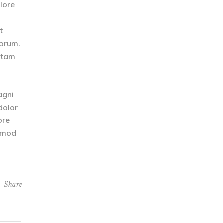
olore
t
borum.
totam
agni
dolor
ore
usmod
Share